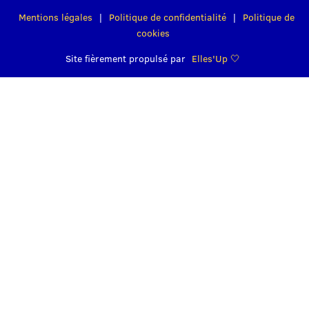
Mentions légales
|
Politique de confidentialité
|
Politique de
cookies
Site fièrement propulsé par
Elles'Up 🤍